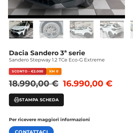
Dacia Sandero 3ª serie
Sandero Stepway 1.2 TCe Eco-G Extreme
SCONTO - €2.000
KM 0
Il prezzo original
Il pr
18.990,00
€
16.990,00
€
STAMPA SCHEDA
Per ricevere maggiori informazioni
CONTATTACI