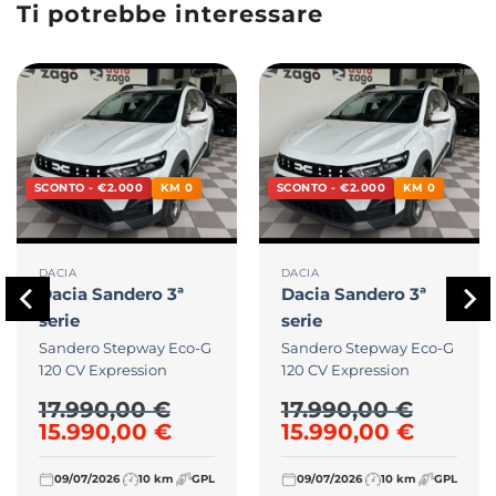
Ti potrebbe interessare
SCONTO - €2.000
KM 0
SCONTO - €2.000
KM 0
DACIA
DACIA
Dacia
Sandero 3ª
Dacia
Sandero 3ª
serie
serie
Sandero Stepway Eco-G
Sandero Stepway Eco-G
120 CV Expression
120 CV Expression
17.990,00
€
17.990,00
€
00 €.
e era: 17.990,00 €.
zzo attuale è: 15.990,00 €.
Il prezzo originale era: 17.990,00 €.
Il prezzo attuale è: 15.990,0
Il prezzo originale
Il prez
15.990,00
€
15.990,00
€
09/07/2026
10 km
GPL
09/07/2026
10 km
GPL