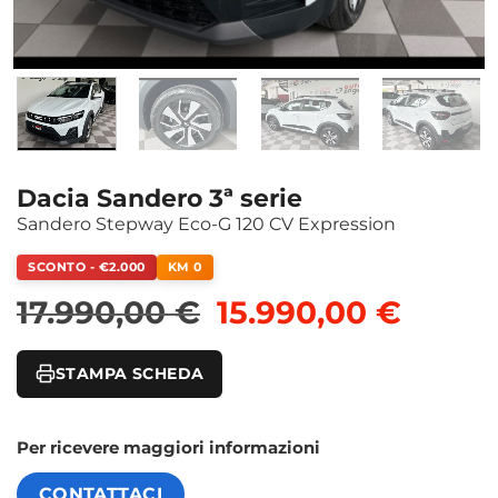
Dacia Sandero 3ª serie
Sandero Stepway Eco-G 120 CV Expression
SCONTO - €2.000
KM 0
Il prezzo originale
Il pre
17.990,00
€
15.990,00
€
STAMPA SCHEDA
Per ricevere maggiori informazioni
CONTATTACI