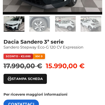
Dacia Sandero 3ª serie
Sandero Stepway Eco-G 120 CV Expression
SCONTO - €2.000
KM 0
Il prezzo originale
Il pre
17.990,00
€
15.990,00
€
STAMPA SCHEDA
Per ricevere maggiori informazioni
CONTATTACI