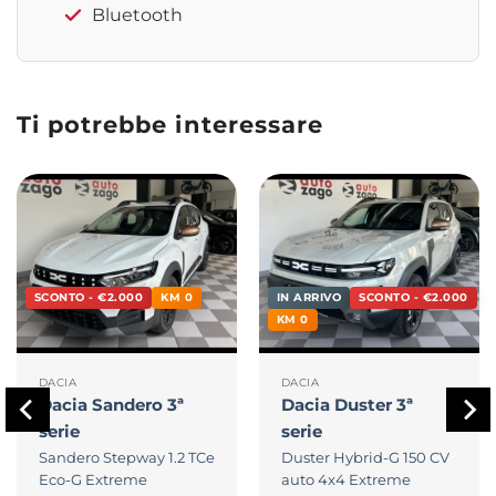
Bluetooth
Ti potrebbe interessare
SCONTO - €2.000
KM 0
IN ARRIVO
SCONTO - €2.000
KM 0
DACIA
DACIA
Dacia
Sandero 3ª
Dacia
Duster 3ª
serie
serie
Sandero Stepway 1.2 TCe
Duster Hybrid-G 150 CV
Eco-G Extreme
auto 4x4 Extreme