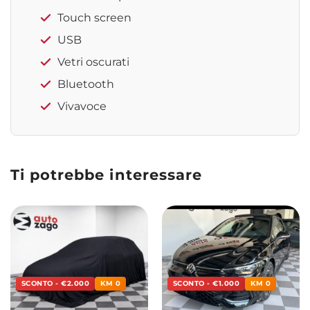
Touch screen
USB
Vetri oscurati
Bluetooth
Vivavoce
Ti potrebbe interessare
SCONTO - €2.000
KM 0
SCONTO - €1.000
KM 0