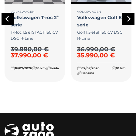
VOLKSWAGEN
VOLKSWAGEN
Volkswagen
T-roc 2ª
Volkswagen
Golf 8ª
serie
serie
T-Roc 1.5 eTSI ACT 150 CV
Golf 1.5 eTSI 150 CV DSG
DSG R-Line
R-Line
39.990,00
€
36.990,00
€
00 €.
e era: 36.990,00 €.
zzo attuale è: 35.990,00 €.
Il prezzo originale era: 39.990,00 €.
Il prezzo attuale è: 37.990,0
Il prezzo originale
Il prez
37.990,00
€
35.990,00
€
16/07/2026
10 km
Ibrida
07/07/2026
10 km
Benzina