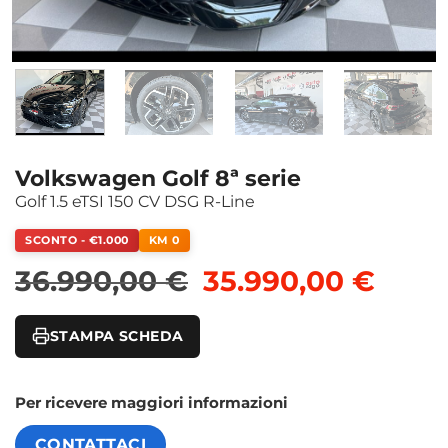
Volkswagen Golf 8ª serie
Golf 1.5 eTSI 150 CV DSG R-Line
SCONTO - €1.000
KM 0
Il prezzo original
Il pr
36.990,00
€
35.990,00
€
STAMPA SCHEDA
Per ricevere maggiori informazioni
CONTATTACI