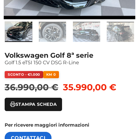
Volkswagen Golf 8ª serie
Golf 1.5 eTSI 150 CV DSG R-Line
SCONTO - €1.000
KM 0
Il prezzo original
Il pr
36.990,00
€
35.990,00
€
STAMPA SCHEDA
Per ricevere maggiori informazioni
CONTATTACI