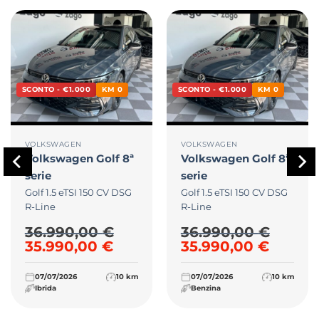
SCONTO - €1.000
KM 0
SCONTO - €1.000
KM 0
VOLKSWAGEN
VOLKSWAGEN
Volkswagen
Golf 8ª
Volkswagen
Golf 8ª
serie
serie
Golf 1.5 eTSI 150 CV DSG
Golf 1.5 eTSI 150 CV DSG
R-Line
R-Line
36.990,00
€
36.990,00
€
00 €.
e era: 39.990,00 €.
zzo attuale è: 37.990,00 €.
Il prezzo originale era: 36.990,00 €.
Il prezzo attuale è: 35.990,0
Il prezzo originale
Il prez
35.990,00
€
35.990,00
€
07/07/2026
10 km
07/07/2026
10 km
Ibrida
Benzina