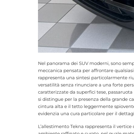
Nel panorama dei SUV moderni, sono sempre
meccanica pensata per affrontare qualsiasi
rappresenta una sintesi particolarmente riu
versatilità senza rinunciare a una forte per
caratterizzate da superfici tese, passaruot
si distingue per la presenza della grande c
cintura alta e il tetto leggermente spiove
evidenzia una cura particolare per il dettagl
L’allestimento Tekna rappresenta il vertice
ambiente raffinato e curato, nel quale mater