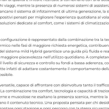
ghi viaggi, mentre la presenza di numerosi sistemi di assisten
ncano il sistema di infotainment di ultima generazione, la s
ositivi pensati per migliorare l’esperienza quotidiana al vola
oluzioni dedicate al comfort, come i sistemi di climatizzazi
 configurazione è rappresentato dalla combinazione tra la tec
termico nelle fasi di maggiore richiesta energetica, contribuen
el sistema mild Hybrid garantisce una guida più fluida e reatt
maggiore piacevolezza nell’utilizzo quotidiano. A completare 
livello di sicurezza e controllo su fondi a bassa aderenza, c
ette infatti di adattare costantemente il comportamento della 
ssibile.
 versatile, capace di affrontare con disinvoltura tanto il traff
ti. La combinazione tra comfort, tecnologia e capacità di tra
e e muscolose ne esaltano la presenza scenica, mentre la ri
zano il contenuto tecnico. Una proposta pensata per chi desi
ntare ogni stagione e ogni percorso con la stessa sicurezza e