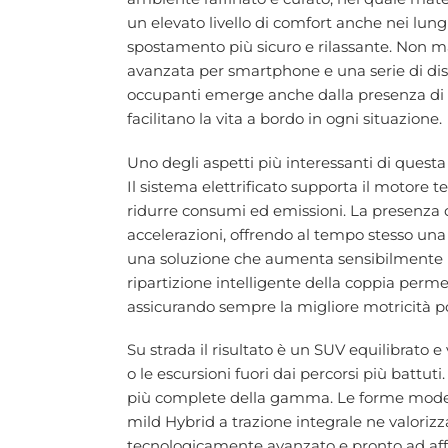
un elevato livello di comfort anche nei lun
spostamento più sicuro e rilassante. Non ma
avanzata per smartphone e una serie di disp
occupanti emerge anche dalla presenza di s
facilitano la vita a bordo in ogni situazione.
Uno degli aspetti più interessanti di questa
Il sistema elettrificato supporta il motore 
ridurre consumi ed emissioni. La presenza d
accelerazioni, offrendo al tempo stesso una 
una soluzione che aumenta sensibilmente il 
ripartizione intelligente della coppia perm
assicurando sempre la migliore motricità po
Su strada il risultato è un SUV equilibrato e
o le escursioni fuori dai percorsi più battu
più complete della gamma. Le forme modern
mild Hybrid a trazione integrale ne valoriz
tecnologicamente avanzato e pronto ad affro