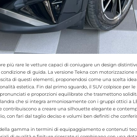
 più rare le vetture capaci di coniugare un design distinti
 condizione di guida. La versione Tekna con motorizzazione m
scita di questi elementi, proponendosi come una scelta ideal
sonalità estetica. Fin dal primo sguardo, il SUV colpisce per l
a pronunciati e proporzioni equilibrate che trasmettono solid
alandra che si integra armoniosamente con i gruppi ottici a 
nte contribuiscono a creare una silhouette elegante e contem
io, con fari dal taglio deciso e volumi ben definiti che conferi
 della gamma in termini di equipaggiamento e contenuti tecno
iali di qualità e finiture ricercate si combinano con una dotaz