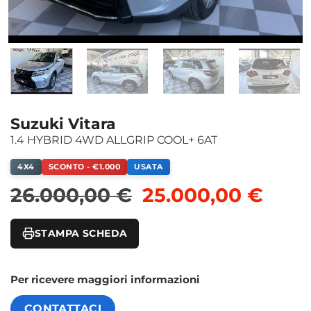
Suzuki Vitara
1.4 HYBRID 4WD ALLGRIP COOL+ 6AT
4X4
SCONTO - €1.000
USATA
Il prezzo original
Il pr
26.000,00
€
25.000,00
€
STAMPA SCHEDA
Per ricevere maggiori informazioni
CONTATTACI