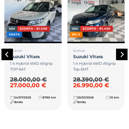
4X4
SCONTO - €1.000
4X4
SCONTO - €1.400
USATA
KM 0
SUZUKI
SUZUKI
Suzuki
Vitara
Suzuki
Vitara
1.4 Hybrid 4WD Allgrip
1.4 Hybrid 4WD Allgrip
TOP 6AT
Top 6MT
28.000,00
€
28.390,00
€
,00 €.
e era: 27.990,00 €.
zzo attuale è: 26.690,00 €.
Il prezzo originale era: 28.000,00 €.
Il prezzo attuale è: 27.000,
Il prezzo originale
Il pre
27.000,00
€
26.990,00
€
24/07/2025
8760 km
20/01/2026
10 km
Ibrida
Ibrida