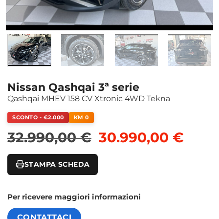
Nissan Qashqai 3ª serie
Qashqai MHEV 158 CV Xtronic 4WD Tekna
SCONTO - €2.000
KM 0
Il prezzo original
Il pr
32.990,00
€
30.990,00
€
STAMPA SCHEDA
Per ricevere maggiori informazioni
CONTATTACI