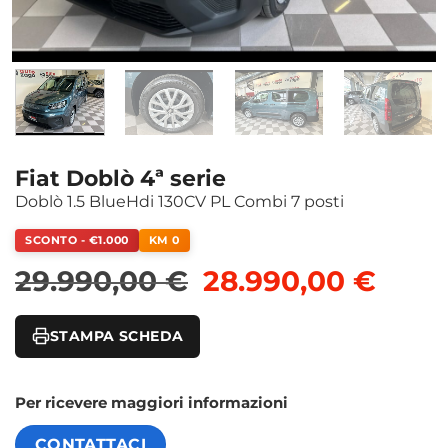
Fiat Doblò 4ª serie
Doblò 1.5 BlueHdi 130CV PL Combi 7 posti
SCONTO - €1.000
KM 0
Il prezzo original
Il pr
29.990,00
€
28.990,00
€
STAMPA SCHEDA
Per ricevere maggiori informazioni
CONTATTACI