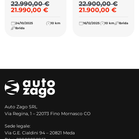
22.990,00
€
22.900,00
€
Il prezzo originale era: 22.990,00 €.
Il prezzo attuale è: 21.990,0
Il prezzo originale
Il prez
21.990,00
€
21.900,00
€
24/10/2025
10 km
16/12/2025
10 km
Ibrida
Ibrida
Auto Zago SRL
Via Regina, 1 – 22073 Fino Mornasco CO
Sede legale:
Via G.E. Cialdini 94 – 20821 Meda