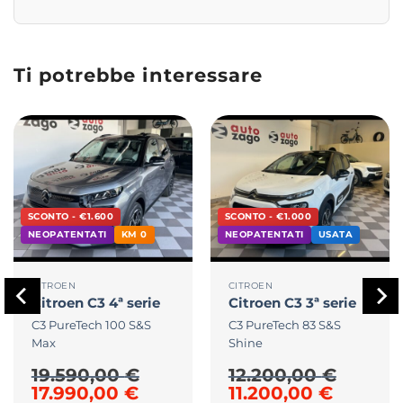
Ti potrebbe interessare
SCONTO - €1.600
SCONTO - €1.000
NEOPATENTATI
KM 0
NEOPATENTATI
USATA
CITROEN
CITROEN
Citroen
C3 4ª serie
Citroen
C3 3ª serie
C3 PureTech 100 S&S
C3 PureTech 83 S&S
Max
Shine
19.590,00
€
12.200,00
€
00 €.
e era: 19.590,00 €.
zzo attuale è: 17.990,00 €.
Il prezzo originale era: 19.590,00 €.
Il prezzo attuale è: 17.990,0
Il prezzo originale
Il prezz
17.990,00
€
11.200,00
€