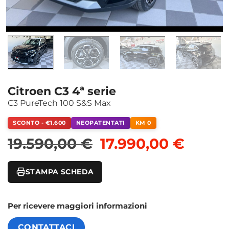
Citroen C3 4ª serie
C3 PureTech 100 S&S Max
SCONTO - €1.600
NEOPATENTATI
KM 0
Il prezzo originale
Il pre
19.590,00
€
17.990,00
€
STAMPA SCHEDA
Per ricevere maggiori informazioni
CONTATTACI