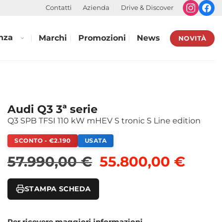
Contatti
Azienda
Drive & Discover
nza
Marchi
Promozioni
News
NOVITÀ
Audi Q3 3ª serie
Q3 SPB TFSI 110 kW mHEV S tronic S Line edition
SCONTO - €2.190
USATA
Il prezzo originale
Il pr
57.990,00
€
55.800,00
€
STAMPA SCHEDA
Per ricevere maggiori informazioni