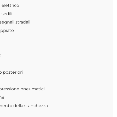
 elettrico
 sedili
egnali stradali
oppiato
à
 posteriori
 pressione pneumatici
ne
mento della stanchezza