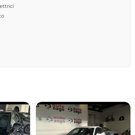
ettrici
co