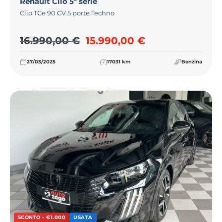
Renault
Clio 5ª serie
Clio TCe 90 CV 5 porte Techno
Il prezzo originale era: 16
Il prezzo attua
16.990,00
€
15.990,00
€
27/03/2025
17031 km
Benzina
SCONTO - €1.000
USATA