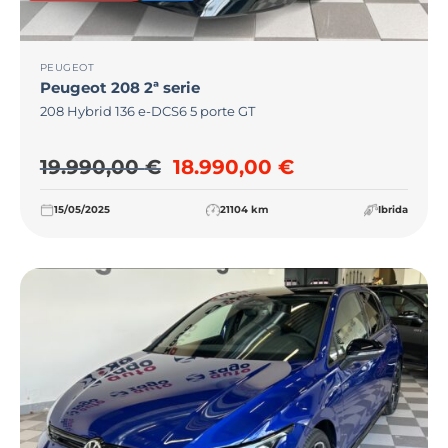
PEUGEOT
Peugeot
208 2ª serie
208 Hybrid 136 e-DCS6 5 porte GT
Il prezzo originale era: 19
Il prezzo attua
19.990,00
€
18.990,00
€
15/05/2025
21104 km
Ibrida