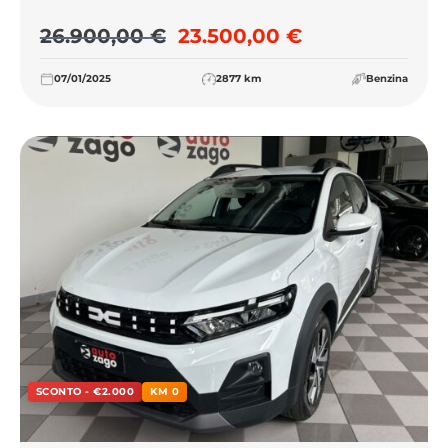
Il prezzo originale era: 26
Il prezzo attu
26.900,00
€
23.500,00
€
07/01/2025
2877 km
Benzina
SCONTO - €2.000
KM 0