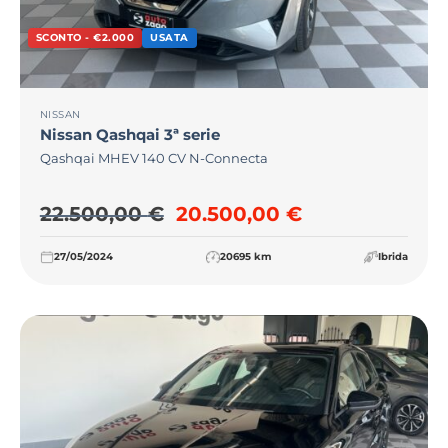
SCONTO - €2.000
USATA
NISSAN
Nissan
Qashqai 3ª serie
Qashqai MHEV 140 CV N-Connecta
Il prezzo originale era: 22
Il prezzo attu
22.500,00
€
20.500,00
€
27/05/2024
20695 km
Ibrida