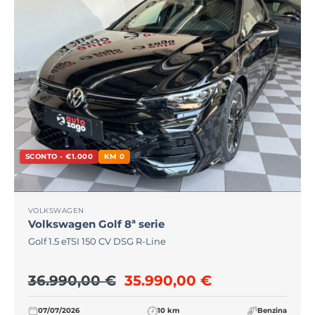
SCONTO - €1.000
KM 0
VOLKSWAGEN
Volkswagen
Golf 8ª serie
Golf 1.5 eTSI 150 CV DSG R-Line
Il prezzo originale era: 36
Il prezzo attu
36.990,00
€
35.990,00
€
07/07/2026
10 km
Benzina