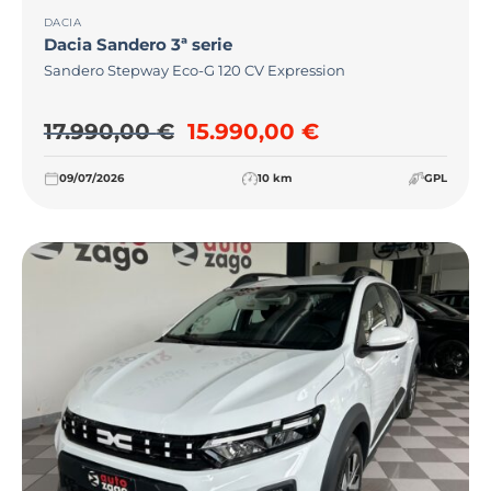
DACIA
Dacia
Sandero 3ª serie
Sandero Stepway Eco-G 120 CV Expression
Il prezzo originale era: 17.
Il prezzo attual
17.990,00
€
15.990,00
€
09/07/2026
10 km
GPL