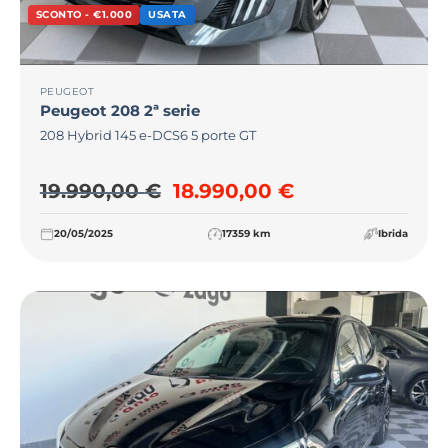
SCONTO - €1.000
USATA
PEUGEOT
Peugeot
208 2ª serie
208 Hybrid 145 e-DCS6 5 porte GT
Il prezzo originale era: 19
Il prezzo attua
19.990,00
€
18.990,00
€
20/05/2025
17359 km
Ibrida