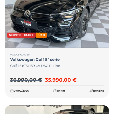
SCONTO - €1.000
KM 0
VOLKSWAGEN
Volkswagen
Golf 8ª serie
Golf 1.5 eTSI 150 CV DSG R-Line
Il prezzo originale era: 36
Il prezzo attu
36.990,00
€
35.990,00
€
07/07/2026
10 km
Benzina