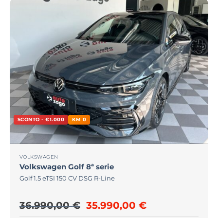
SCONTO - €1.000
KM 0
VOLKSWAGEN
Volkswagen
Golf 8ª serie
Golf 1.5 eTSI 150 CV DSG R-Line
Il prezzo originale era: 36
Il prezzo attu
36.990,00
€
35.990,00
€