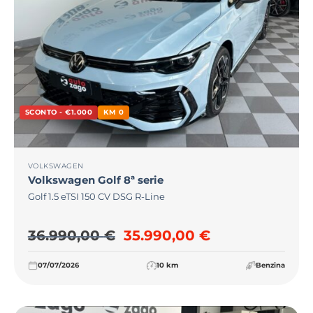
SCONTO - €1.000
KM 0
VOLKSWAGEN
Volkswagen
Golf 8ª serie
Golf 1.5 eTSI 150 CV DSG R-Line
Il prezzo originale era: 36
Il prezzo attu
36.990,00
€
35.990,00
€
07/07/2026
10 km
Benzina