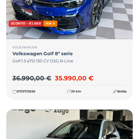
SCONTO - €1.000
KM 0
VOLKSWAGEN
Volkswagen
Golf 8ª serie
Golf 1.5 eTSI 150 CV DSG R-Line
Il prezzo originale era: 36
Il prezzo attu
36.990,00
€
35.990,00
€
07/07/2026
10 km
Ibrida