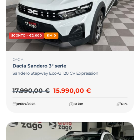
SCONTO - €2.000
KM 0
DACIA
Dacia
Sandero 3ª serie
Sandero Stepway Eco-G 120 CV Expression
Il prezzo originale era: 17.
Il prezzo attual
17.990,00
€
15.990,00
€
09/07/2026
10 km
GPL