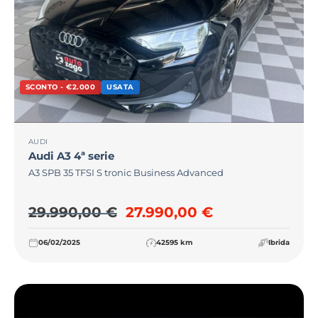
SCONTO - €2.000
USATA
AUDI
Audi
A3 4ª serie
A3 SPB 35 TFSI S tronic Business Advanced
Il prezzo originale era: 29
Il prezzo attu
29.990,00
€
27.990,00
€
06/02/2025
42595 km
Ibrida