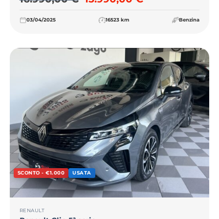
03/04/2025
16523 km
Benzina
SCONTO - €1.000
USATA
RENAULT