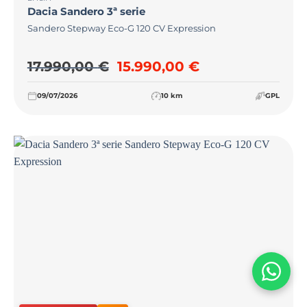
Dacia
Sandero 3ª serie
Sandero Stepway Eco-G 120 CV Expression
Il prezzo originale era: 17.
Il prezzo attual
17.990,00
€
15.990,00
€
09/07/2026
10 km
GPL