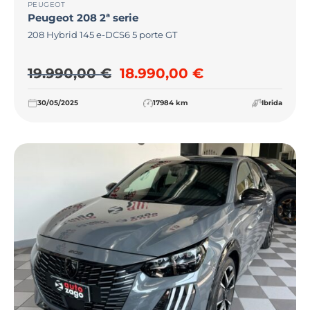
PEUGEOT
Peugeot
208 2ª serie
208 Hybrid 145 e-DCS6 5 porte GT
Il prezzo originale era: 19
Il prezzo attua
19.990,00
€
18.990,00
€
30/05/2025
17984 km
Ibrida