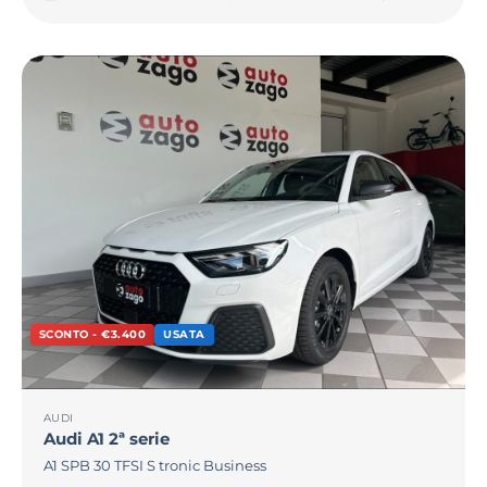
SCONTO - €3.400
USATA
AUDI
Audi
A1 2ª serie
A1 SPB 30 TFSI S tronic Business