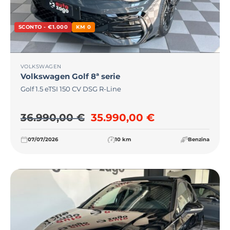
SCONTO - €1.000
KM 0
VOLKSWAGEN
Volkswagen
Golf 8ª serie
Golf 1.5 eTSI 150 CV DSG R-Line
Il prezzo originale era: 36
Il prezzo attu
36.990,00
€
35.990,00
€
07/07/2026
10 km
Benzina