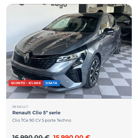
SCONTO - €1.000
USATA
RENAULT
Renault
Clio 5ª serie
Clio TCe 90 CV 5 porte Techno
Il prezzo originale era: 16
Il prezzo attua
16.990,00
€
15.990,00
€