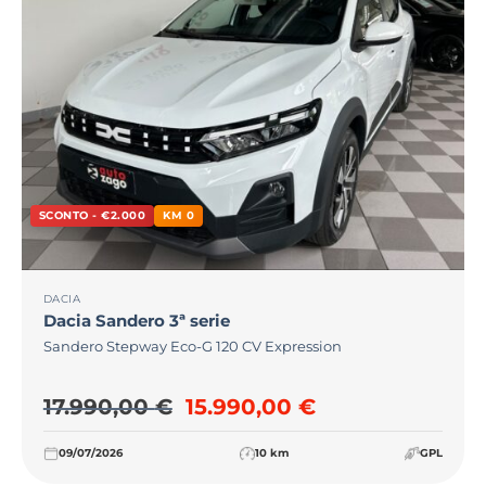
SCONTO - €2.000
KM 0
DACIA
Dacia
Sandero 3ª serie
Sandero Stepway Eco-G 120 CV Expression
Il prezzo originale era: 17.
Il prezzo attual
17.990,00
€
15.990,00
€
09/07/2026
10 km
GPL