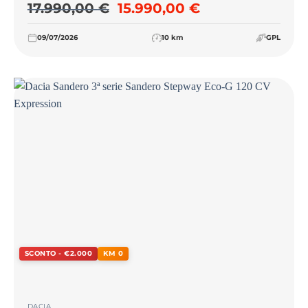
Il prezzo originale era: 17.
Il prezzo attual
17.990,00
€
15.990,00
€
09/07/2026
10 km
GPL
SCONTO - €2.000
KM 0
DACIA