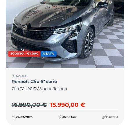
SCONTO - €1.000
USATA
RENAULT
Renault
Clio 5ª serie
Clio TCe 90 CV 5 porte Techno
Il prezzo originale era: 16
Il prezzo attua
16.990,00
€
15.990,00
€
27/03/2025
16915 km
Benzina