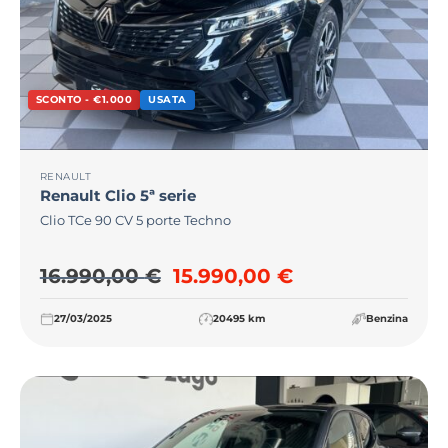
SCONTO - €1.000
USATA
RENAULT
Renault
Clio 5ª serie
Clio TCe 90 CV 5 porte Techno
Il prezzo originale era: 16
Il prezzo attua
16.990,00
€
15.990,00
€
27/03/2025
20495 km
Benzina