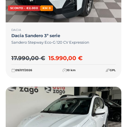
SCONTO - €2.000
KM 0
DACIA
Dacia
Sandero 3ª serie
Sandero Stepway Eco-G 120 CV Expression
Il prezzo originale era: 17.
Il prezzo attual
17.990,00
€
15.990,00
€
09/07/2026
10 km
GPL