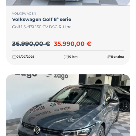
VOLKSWAGEN
Volkswagen
Golf 8ª serie
Golf 1.5 eTSI 150 CV DSG R-Line
Il prezzo originale era: 36
Il prezzo attu
36.990,00
€
35.990,00
€
07/07/2026
10 km
Benzina