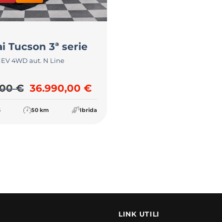
i
Tucson 3ª serie
HEV 4WD aut. N Line
Il prezzo originale era: 38.990,00 €.
Il prezzo attuale è: 36.99
,00
€
36.990,00
€
6
50 km
Ibrida
LINK UTILI