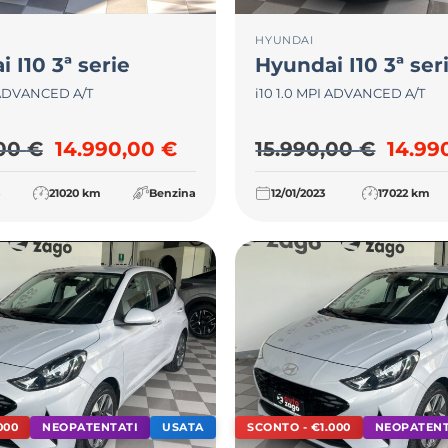
HYUNDAI
i
I10 3ª serie
Hyundai
I10 3ª ser
I ADVANCED A/T
i10 1.0 MPI ADVANCED A/T
Il prezzo originale era: 15.990,00 €.
Il prezzo attuale è: 14.990
Il pre
,00
€
14.990,00
€
15.990,00
€
14.99
3
21020 km
Benzina
12/01/2023
17022 km
000
NEOPATENTATI
USATA
SCONTO - €1.000
NEOPATENT