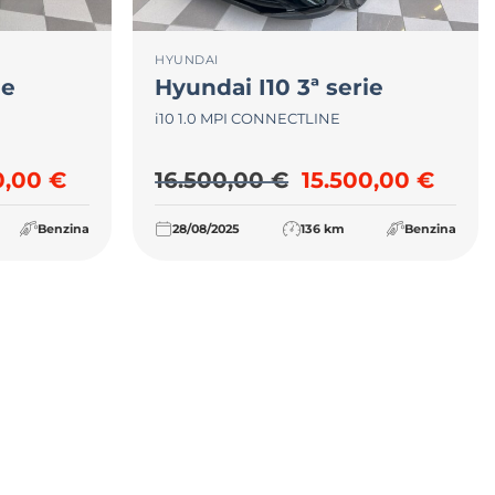
HYUNDAI
ie
Hyundai
I10 3ª serie
i10 1.0 MPI CONNECTLINE
,00 €.
zzo originale era: 16.500,00 €.
Il prezzo attuale è: 15.500,00 €.
Il prezzo origina
Il pr
0,00
€
16.500,00
€
15.500,00
€
Benzina
28/08/2025
136 km
Benzina