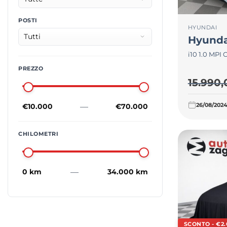
POSTI
HYUNDAI
Hyunda
i10 1.0 MP
PREZZO
15.990
26/08/202
—
€10.000
€70.000
CHILOMETRI
—
0 km
34.000 km
SCONTO - €2.