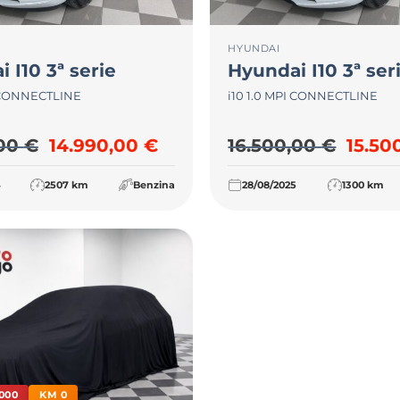
HYUNDAI
i
I10 3ª serie
Hyundai
I10 3ª ser
I CONNECTLINE
i10 1.0 MPI CONNECTLINE
Il prezzo originale era: 15.990,00 €.
Il prezzo attuale è: 14.990
Il pre
,00
€
14.990,00
€
16.500,00
€
15.50
4
2507 km
Benzina
28/08/2025
1300 km
000
KM 0