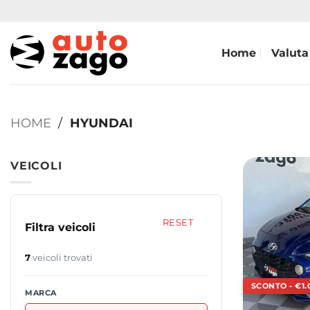
Home
Valuta
HOME
/
HYUNDAI
Hyundai
VEICOLI
RESET
Filtra veicoli
7
veicoli trovati
SCONTO - €1.
MARCA