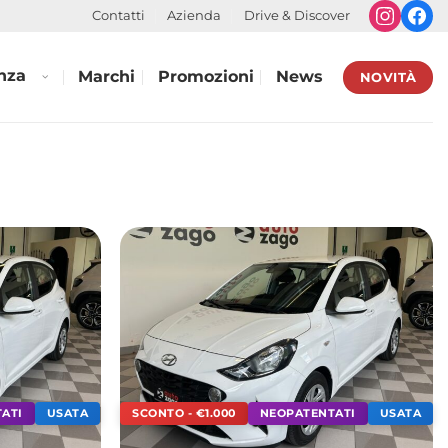
Contatti
Azienda
Drive & Discover
nza
Marchi
Promozioni
News
NOVITÀ
ATI
USATA
SCONTO - €1.000
NEOPATENTATI
USATA